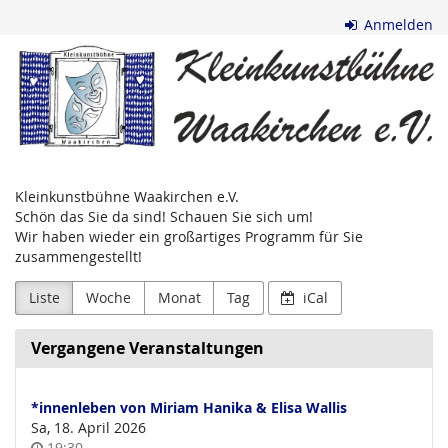
Zum
Anmelden
Haupt-
Kleinkunstbühne
Inhalt
springen
Waakirchen
e.V.
Kleinkunstbühne Waakirchen e.V.
Schön das Sie da sind! Schauen Sie sich um!
Wir haben wieder ein großartiges Programm für Sie
zusammengestellt!
Liste
Woche
Monat
Tag
iCal
Vergangene Veranstaltungen
*innenleben von Miriam Hanika & Elisa Wallis
Sa, 18. April 2026
Uhrzeit
19:30