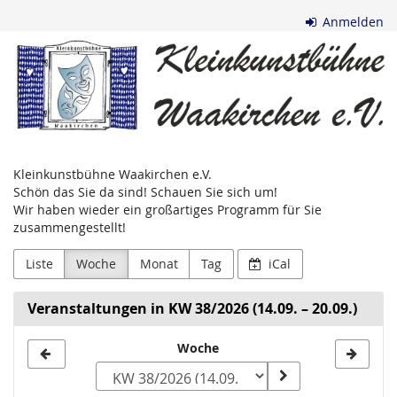
Zum
Anmelden
Haupt-
Kleinkunstbühne
Inhalt
springen
Waakirchen
e.V.
Kleinkunstbühne Waakirchen e.V.
Schön das Sie da sind! Schauen Sie sich um!
Wir haben wieder ein großartiges Programm für Sie
zusammengestellt!
Liste
Woche
Monat
Tag
iCal
Veranstaltungen in KW 38/2026 (14.09. – 20.09.)
Woche
Woche
zur