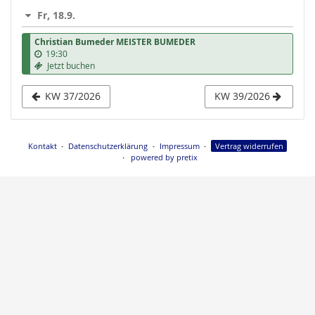
Anzeige
Fr, 18.9.
auswählen
Christian Bumeder MEISTER BUMEDER
19:30
Jetzt buchen
KW 37/2026
KW 39/2026
Kontakt
Datenschutzerklärung
Impressum
Vertrag widerrufen
powered by pretix