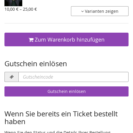
von
10,00 € – 25,00 €
Varianten zeigen
10,00 €
bis
25,00 €
Zum Warenkorb hinzufügen
Gutschein einlösen
Gutscheincode
erforderlich
Gutschein einlösen
Wenn Sie bereits ein Ticket bestellt
haben
Wenn Sie den Status und die Details Ihrer Bestellung