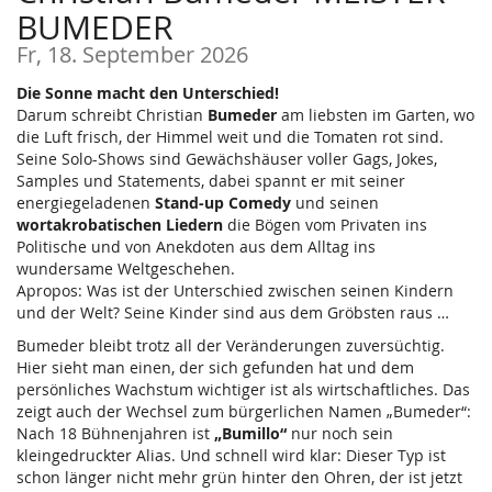
BUMEDER
Fr, 18. September 2026
Die Sonne macht den Unterschied!
Darum schreibt Christian
Bumeder
am liebsten im Garten, wo
die Luft frisch, der Himmel weit und die Tomaten rot sind.
Seine Solo-Shows sind Gewächshäuser voller Gags, Jokes,
Samples und Statements, dabei spannt er mit seiner
energiegeladenen
Stand-up Comedy
und seinen
wortakrobatischen Liedern
die Bögen vom Privaten ins
Politische und von Anekdoten aus dem Alltag ins
wundersame Weltgeschehen.
Apropos: Was ist der Unterschied zwischen seinen Kindern
und der Welt? Seine Kinder sind aus dem Gröbsten raus …
Bumeder bleibt trotz all der Veränderungen zuversüchtig.
Hier sieht man einen, der sich gefunden hat und dem
persönliches Wachstum wichtiger ist als wirtschaftliches. Das
zeigt auch der Wechsel zum bürgerlichen Namen „Bumeder“:
Nach 18 Bühnenjahren ist
„Bumillo“
nur noch sein
kleingedruckter Alias. Und schnell wird klar: Dieser Typ ist
schon länger nicht mehr grün hinter den Ohren, der ist jetzt