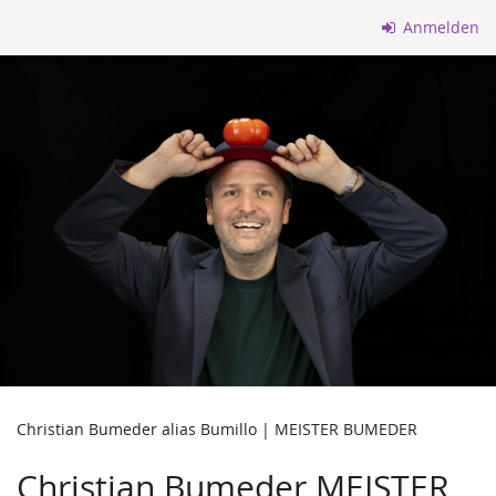
Zum
Anmelden
Haupt-
Inhalt
springen
Christian Bumeder alias Bumillo | MEISTER BUMEDER
Christian Bumeder MEISTER