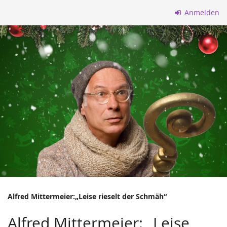
Zum
Anmelden
Haupt-
Inhalt
springen
Alfred Mittermeier:„Leise rieselt der Schmäh“
Alfred Mittermeier: „Leise