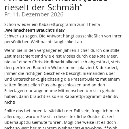
rieselt der Schmäh“
Fr, 11. Dezember 2026
Schon wieder ein Kabarettprogramm zum Thema
„Weihnachten“! Braucht’s das?
Schwer zu sagen. Die Antwort hängt ausschließlich von Ihrer
persönlichen Weihnachtstauglichkeit ab.
Wenn Sie in den vergangenen Jahren sicher durch die stille
Zeit marschiert sind wie einst Moses durch das Rote Meer,
nie auf einem Christkindlmarkt alkoholisch abgestürzt, stets
den perfekten Baum im Wohnzimmer platziert & dekoriert,
immer die richtigen Geschenke besorgt, niemanden über-
und unterschenkt, gleichzeitig die Präsent-Bilanz mit einem
satten finanziellen Plus ab- geschlossen und an den
Feiertagen nur angenehme Mitmenschen um sich gehabt
haben, dann braucht es so ein Kabarettprogramm definitiv
nicht!
Sollte das bei Ihnen tatsächlich der Fall sein, frage ich mich
allerdings, warum Sie sich dieses textliche Gustostückerl
überhaupt zu Gemüte führen. Möglicherweise ist es doch
nicht so weit her mit ihrem Weihnachts-Know-how. **Wohl