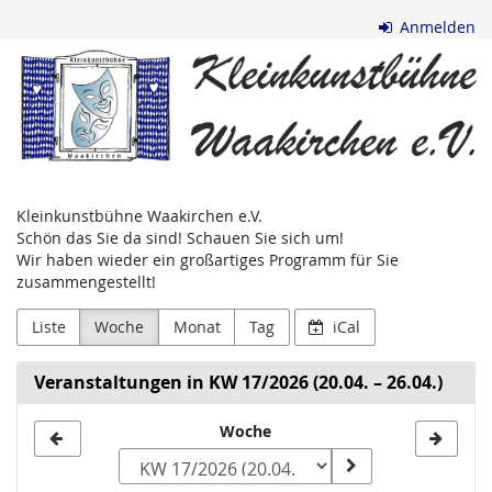
Zum
Anmelden
Haupt-
Kleinkunstbühne
Inhalt
springen
Waakirchen
e.V.
Kleinkunstbühne Waakirchen e.V.
Schön das Sie da sind! Schauen Sie sich um!
Wir haben wieder ein großartiges Programm für Sie
zusammengestellt!
Liste
Woche
Monat
Tag
iCal
Veranstaltungen in KW 17/2026 (20.04. – 26.04.)
Woche
Woche
zur