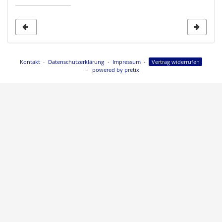
Anzeige
auswählen
Kontakt
Datenschutzerklärung
Impressum
Vertrag widerrufen
powered by pretix