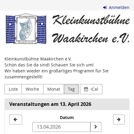
Zum
Anmelden
Haupt-
Kleinkunstbühne
Inhalt
springen
Waakirchen
e.V.
Kleinkunstbühne Waakirchen e.V.
Schön das Sie da sind! Schauen Sie sich um!
Wir haben wieder ein großartiges Programm für Sie
zusammengestellt!
Liste
Woche
Monat
Tag
iCal
Veranstaltungen am 13. April 2026
Datum
Datum
zur