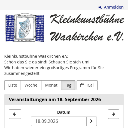
Zum
Anmelden
Haupt-
Kleinkunstbühne
Inhalt
springen
Waakirchen
e.V.
Kleinkunstbühne Waakirchen e.V.
Schön das Sie da sind! Schauen Sie sich um!
Wir haben wieder ein großartiges Programm für Sie
zusammengestellt!
Liste
Woche
Monat
Tag
iCal
Veranstaltungen am 18. September 2026
Datum
Datum
zur