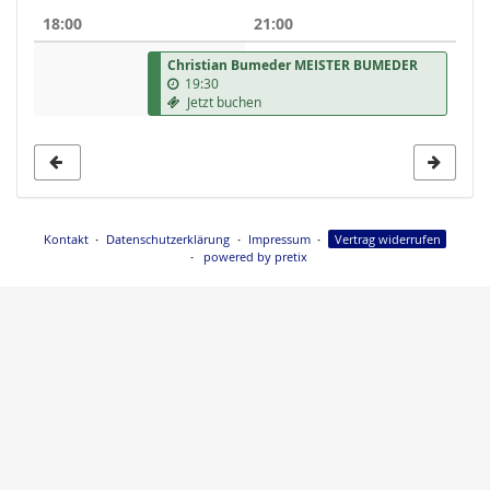
Anzeige
18:00
21:00
auswählen
Christian Bumeder MEISTER BUMEDER
19:30
Jetzt buchen
Kontakt
Datenschutzerklärung
Impressum
Vertrag widerrufen
powered by pretix